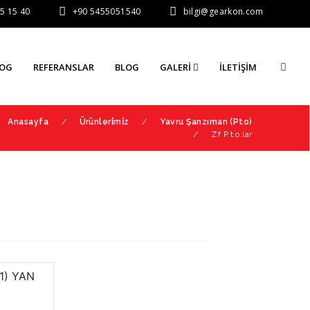
5 15 40
+90 5455051540
bilgi@gearkon.com
LOG
REFERANSLAR
BLOG
GALERI
İLETIŞIM
Anasayfa
/
Ürünleri̇mi̇z
/
Yavru Şanzıman (Pto)
/
Zf P.t.o.lar