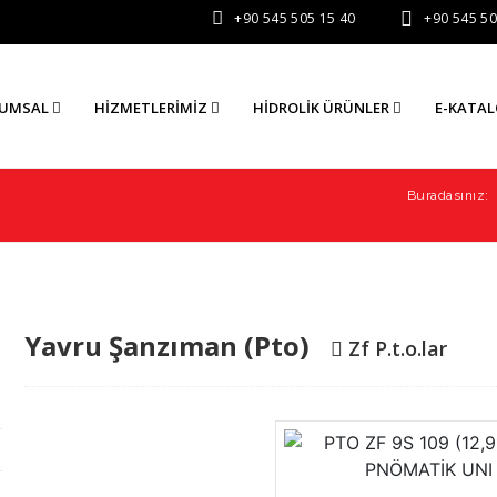
+90 545 505 15 40
+90 545 50
UMSAL
HİZMETLERİMİZ
HIDROLIK ÜRÜNLER
E-KATA
Buradasınız:
Yavru Şanzıman (Pto)
Zf P.t.o.lar