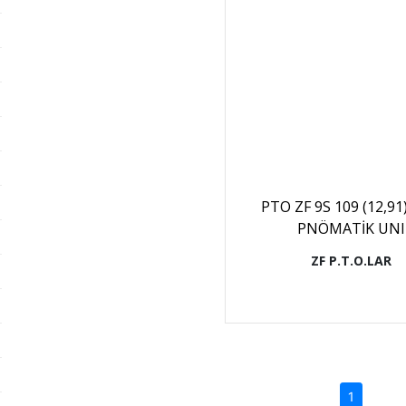
PTO ZF 9S 109 (12,91
PNÖMATİK UNI
ZF P.T.O.LAR
(current)
1