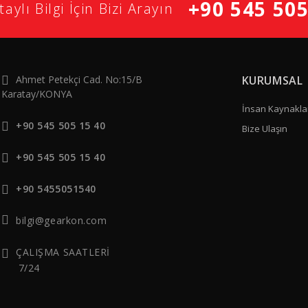
+90 545 505
aylı Bilgi İçin Bizi Arayın
Ahmet Petekçi Cad. No:15/B
KURUMSAL
Karatay/KONYA
İnsan Kaynakla
+90 545 505 15 40
Bize Ulaşın
+90 545 505 15 40
+90 5455051540
bilgi@gearkon.com
ÇALIŞMA SAATLERİ
7/24