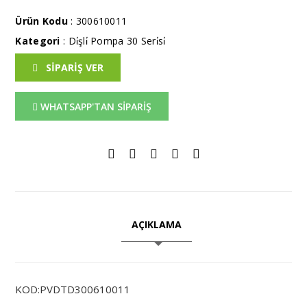
Ürün Kodu
: 300610011
Kategori
:
Di̇şli̇ Pompa 30 Seri̇si̇
SİPARİŞ VER
WHATSAPP'TAN SİPARİŞ
AÇIKLAMA
KOD:PVDTD300610011