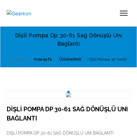
Di̇şli̇ Pompa Dp 30-61 Sağ Dönüşlü Unı
Bağlantı
Buradasınız:
Anasayfa
/
Ürünleri̇mi̇z
/
Di̇şli̇ Pompa 30 Seri̇si̇
DİŞLİ POMPA DP 30-61 SAĞ DÖNÜŞLÜ UNI
BAĞLANTI
DİŞLİ POMPA DP 30-61 SAĞ DÖNÜŞLÜ UNI BAĞLANTI