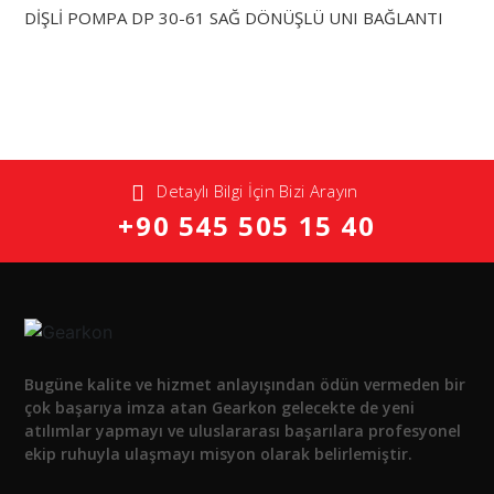
DİŞLİ POMPA DP 30-61 SAĞ DÖNÜŞLÜ UNI BAĞLANTI
Detaylı Bilgi İçin Bizi Arayın
+90 545 505 15 40
Bugüne kalite ve hizmet anlayışından ödün vermeden bir
çok başarıya imza atan Gearkon gelecekte de yeni
atılımlar yapmayı ve uluslararası başarılara profesyonel
ekip ruhuyla ulaşmayı misyon olarak belirlemiştir.