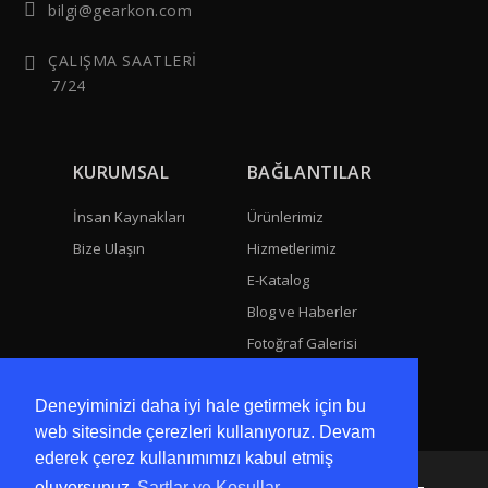
bilgi@gearkon.com
ÇALIŞMA SAATLERİ
7/24
KURUMSAL
BAĞLANTILAR
İnsan Kaynakları
Ürünlerimiz
Bize Ulaşın
Hizmetlerimiz
E-Katalog
Blog ve Haberler
Fotoğraf Galerisi
Video Galeri
Deneyiminizi daha iyi hale getirmek için bu
web sitesinde çerezleri kullanıyoruz. Devam
ederek çerez kullanımımızı kabul etmiş
oluyorsunuz
Şartlar ve Koşullar